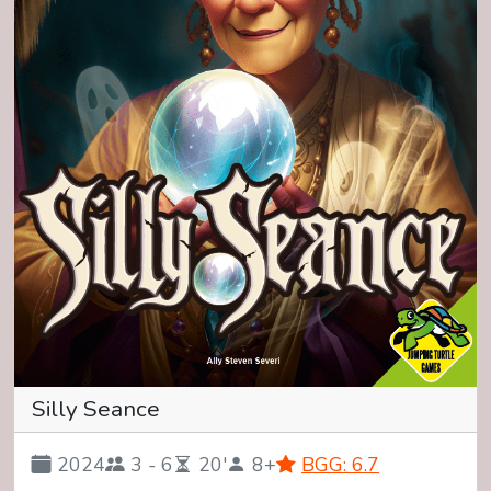
Silly Seance
2024
3 - 6
20'
8+
BGG: 6.7