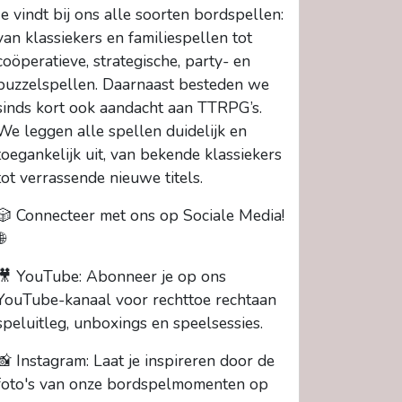
Je vindt bij ons alle soorten bordspellen:
van klassiekers en familiespellen tot
coöperatieve, strategische, party- en
puzzelspellen. Daarnaast besteden we
sinds kort ook aandacht aan TTRPG’s.
We leggen alle spellen duidelijk en
toegankelijk uit, van bekende klassiekers
tot verrassende nieuwe titels.
🎲 Connecteer met ons op Sociale Media!
🌐
🎥 YouTube: Abonneer je op ons
YouTube-kanaal voor rechttoe rechtaan
speluitleg, unboxings en speelsessies.
📸 Instagram: Laat je inspireren door de
foto's van onze bordspelmomenten op