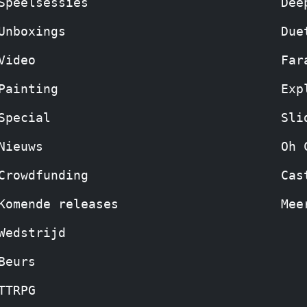
Speelsessies
Dee
Unboxings
Due
Video
Far
Painting
Exp
Special
Sli
Nieuws
Oh 
Crowdfunding
Cas
Komende releases
Mee
Wedstrijd
Beurs
TTRPG