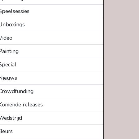
Speelsessies
Unboxings
Video
Painting
Special
Nieuws
Crowdfunding
Komende releases
Wedstrijd
Beurs