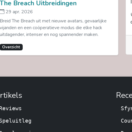
The Breach Uitbreidingen
29 apr. 2026
Breid The Breach uit met nieuwe avatars, gevaarlijke
vijanden en een coöperatieve modus die elke hack
uitdagender, intenser en nog spannender maken.
Overzicht
rtikels
Rece
Reviews
Sfy
Speluitleg
Cou