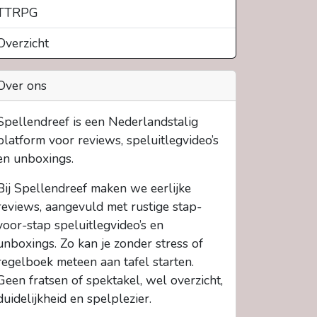
TTRPG
Overzicht
Over ons
Spellendreef is een Nederlandstalig
platform voor reviews, speluitlegvideo’s
en unboxings.
Bij Spellendreef maken we eerlijke
reviews, aangevuld met rustige stap-
voor-stap speluitlegvideo’s en
unboxings. Zo kan je zonder stress of
regelboek meteen aan tafel starten.
Geen fratsen of spektakel, wel overzicht,
duidelijkheid en spelplezier.