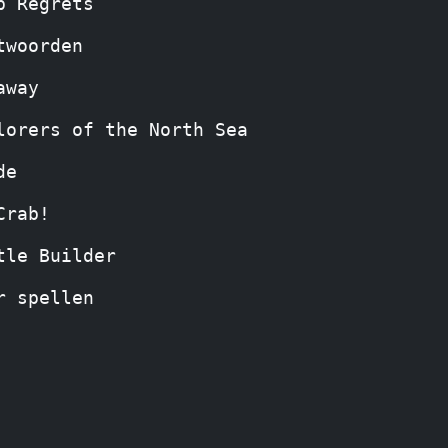
p Regrets
twoorden
away
lorers of the North Sea
de
Crab!
tle Builder
r spellen