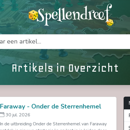
Artikels in Overzicht
Faraway - Onder de Sterrenhemel
30 jul. 2026
In de uitbreiding Onder de Sterrenhemel van Faraway