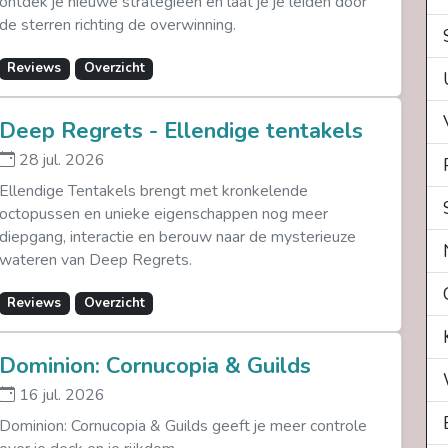
ontdek je nieuwe strategieën en laat je je leiden door
de sterren richting de overwinning.
Reviews
Overzicht
Deep Regrets - Ellendige tentakels
28 jul. 2026
Ellendige Tentakels brengt met kronkelende
octopussen en unieke eigenschappen nog meer
diepgang, interactie en berouw naar de mysterieuze
wateren van Deep Regrets.
Reviews
Overzicht
Dominion: Cornucopia & Guilds
16 jul. 2026
Dominion: Cornucopia & Guilds geeft je meer controle