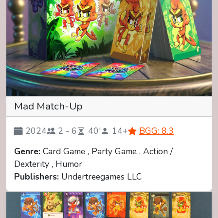
Mad Match-Up
2024
2 - 6
40'
14+
BGG: 8.3
Genre:
Card Game , Party Game , Action /
Dexterity , Humor
Publishers:
Undertreegames LLC