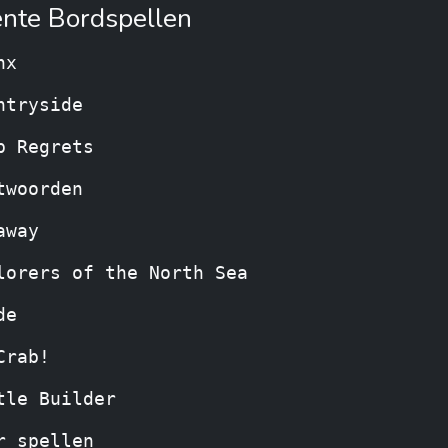
nte Bordspellen
nx
ntryside
p Regrets
twoorden
away
lorers of the North Sea
de
Crab!
tle Builder
r spellen