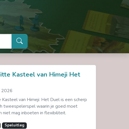
tte Kasteel van Himeji Het
. 2026
 Kasteel van Himeji: Het Duel is een scherp
ch tweespelerspel waarin je goed moet
 niet mag inboeten in flexibiliteit.
Speluitleg