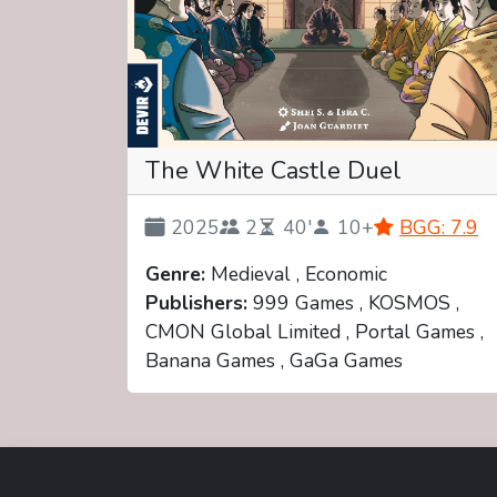
The White Castle Duel
2025
2
40'
10+
BGG: 7.9
Genre:
Medieval , Economic
Publishers:
999 Games , KOSMOS ,
CMON Global Limited , Portal Games ,
Banana Games , GaGa Games