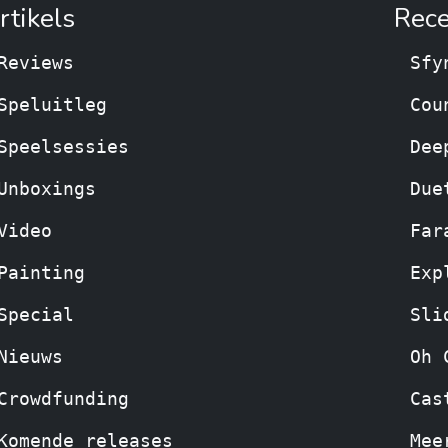
rtikels
Rece
Reviews
Sfy
Speluitleg
Cou
Speelsessies
Dee
Unboxings
Due
Video
Far
Painting
Exp
Special
Sli
Nieuws
Oh 
Crowdfunding
Cas
Komende releases
Mee