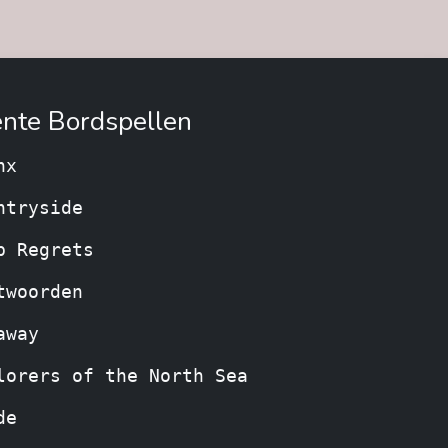
nte Bordspellen
nx
ntryside
p Regrets
twoorden
away
lorers of the North Sea
de