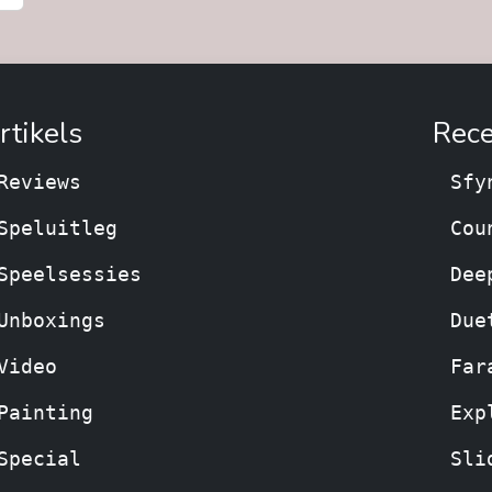
rtikels
Rece
Reviews
Sfy
Speluitleg
Cou
Speelsessies
Dee
Unboxings
Due
Video
Far
Painting
Exp
Special
Sli