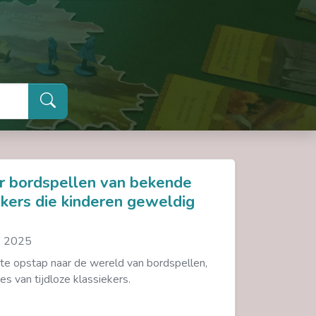
or bordspellen van bekende
ekers die kinderen geweldig
. 2025
te opstap naar de wereld van bordspellen,
ies van tijdloze klassiekers.