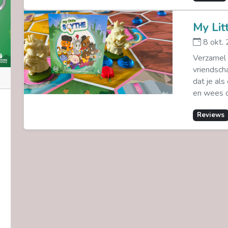
My Lit
8 okt.
Verzamel 
vriendsch
dat je als
en wees d
Reviews