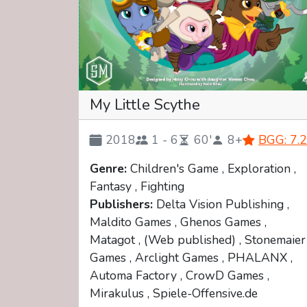
My Little Scythe
2018
1 - 6
60'
8+
BGG: 7.2
Genre:
Children's Game , Exploration ,
Fantasy , Fighting
Publishers:
Delta Vision Publishing ,
Maldito Games , Ghenos Games ,
Matagot , (Web published) , Stonemaier
Games , Arclight Games , PHALANX ,
Automa Factory , CrowD Games ,
Mirakulus , Spiele-Offensive.de