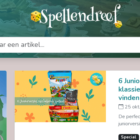
6 Juni
klassi
vinden
25 okt
De perfec
juniorvers
Special