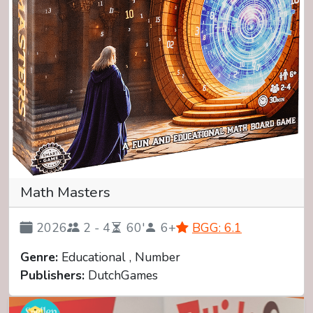
Math Masters
2026
2 - 4
60'
6+
BGG: 6.1
Genre:
Educational , Number
Publishers:
DutchGames