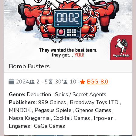
Bomb Busters
2024
2 - 5
30'
10+
BGG: 8.0
Genre:
Deduction , Spies / Secret Agents
Publishers:
999 Games , Broadway Toys LTD ,
MINDOK , Pegasus Spiele , Ghenos Games ,
Nasza Księgarnia , Cocktail Games , Ігромаг ,
Engames , GaGa Games