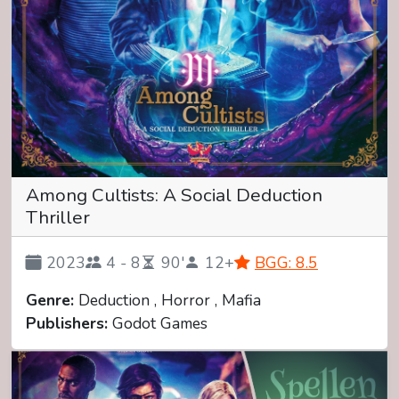
Among Cultists: A Social Deduction
Thriller
2023
4 - 8
90'
12+
BGG: 8.5
Genre:
Deduction , Horror , Mafia
Publishers:
Godot Games