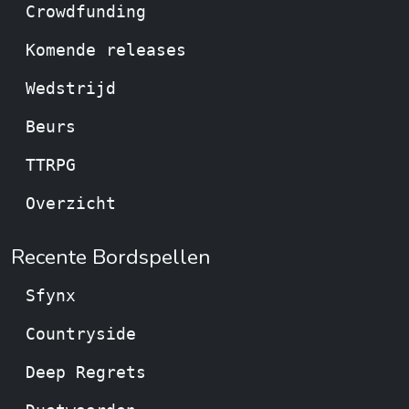
Crowdfunding
Komende releases
Wedstrijd
Beurs
TTRPG
Overzicht
Recente Bordspellen
Sfynx
Countryside
Deep Regrets