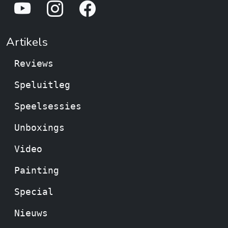
Artikels
Reviews
Speluitleg
Speelsessies
Unboxings
Video
Painting
Special
Nieuws