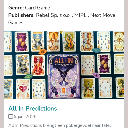
Genre:
Card Game
Publishers:
Rebel Sp. z o.o. , MIPL , Next Move
Games
All In Predictions
9 jun. 2026
All In Predictions brengt een pokergevoel naar tafel