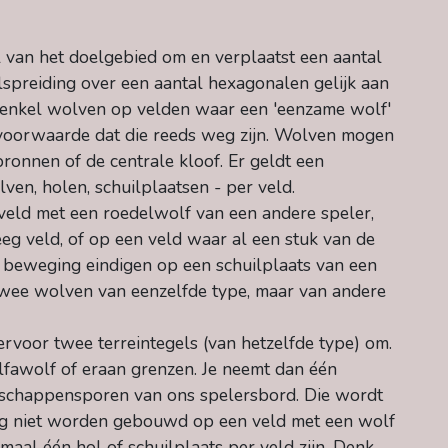
gel van het doelgebied om en verplaatst een aantal
spreiding over een aantal hexagonalen gelijk aan
 enkel wolven op velden waar een 'eenzame wolf'
p voorwaarde dat die reeds weg zijn. Wolven mogen
ronnen of de centrale kloof. Er geldt een
en, holen, schuilplaatsen - per veld.
veld met een roedelwolf van een andere speler,
g veld, of op een veld waar al een stuk van de
n beweging eindigen op een schuilplaats van een
 Twee wolven van eenzelfde type, maar van andere
hiervoor twee terreintegels (van hetzelfde type) om.
alfawolf of eraan grenzen. Je neemt dan één
enschappensporen van ons spelersbord. Die wordt
mag niet worden gebouwd op een veld met een wolf
maal één hol of schuilplaats per veld zijn. Denk