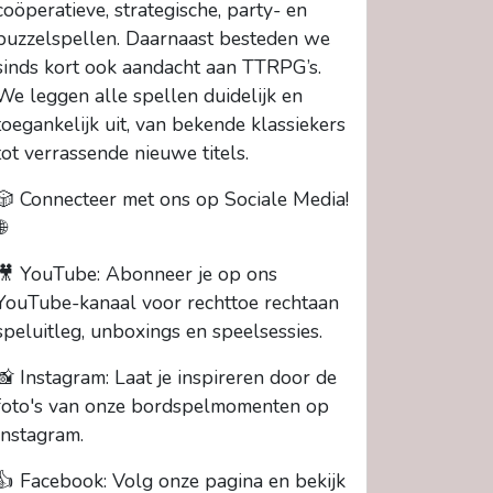
coöperatieve, strategische, party- en
puzzelspellen. Daarnaast besteden we
sinds kort ook aandacht aan TTRPG’s.
We leggen alle spellen duidelijk en
toegankelijk uit, van bekende klassiekers
tot verrassende nieuwe titels.
🎲 Connecteer met ons op Sociale Media!
🌐
🎥 YouTube: Abonneer je op ons
YouTube-kanaal voor rechttoe rechtaan
speluitleg, unboxings en speelsessies.
📸 Instagram: Laat je inspireren door de
foto's van onze bordspelmomenten op
Instagram.
👍 Facebook: Volg onze pagina en bekijk