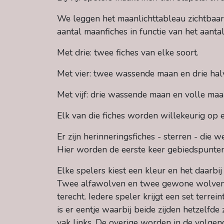
We leggen het maanlichttableau zichtbaar
aantal maanfiches in functie van het aantal
Met drie: twee fiches van elke soort.
Met vier: twee wassende maan en drie hal
Met vijf: drie wassende maan en volle maa
Elk van die fiches worden willekeurig op 
Er zijn herinneringsfiches - sterren - di
Hier worden de eerste keer gebiedspunten
Elke spelers kiest een kleur en het daarbij
Twee alfawolven en twee gewone wolven 
terecht. Iedere speler krijgt een set terrei
is er eentje waarbij beide zijden hetzelfde 
vak links. De overige worden in de volgend