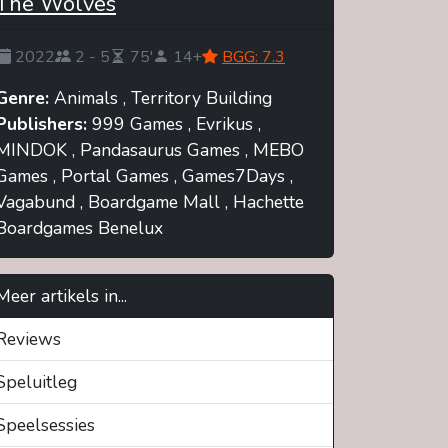
The Wolves
2022
2 - 5
75'
14+
BGG: 7.3
Genre:
Animals , Territory Building
Publishers:
999 Games , Evrikus ,
MINDOK , Pandasaurus Games , MEBO
Games , Portal Games , Games7Days ,
Vagabund , Boardgame Mall , Hachette
Boardgames Benelux
Meer artikels in...
Reviews
Speluitleg
Speelsessies