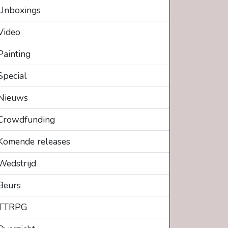
Unboxings
Video
Painting
Special
Nieuws
Crowdfunding
Komende releases
Wedstrijd
Beurs
TTRPG