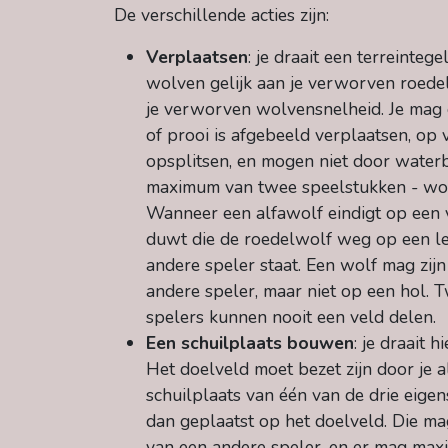
De verschillende acties zijn:
Verplaatsen
: je draait een terreinte
wolven gelijk aan je verworven roedel
je verworven wolvensnelheid. Je mag
of prooi is afgebeeld verplaatsen, o
opsplitsen, en mogen niet door waterb
maximum van twee speelstukken - wolv
Wanneer een alfawolf eindigt op een 
duwt die de roedelwolf weg op een lee
andere speler staat. Een wolf mag zij
andere speler, maar niet op een hol.
spelers kunnen nooit een veld delen.
Een schuilplaats bouwen
: je draait 
Het doelveld moet bezet zijn door je 
schuilplaats van één van de drie eig
dan geplaatst op het doelveld. Die 
van een andere speler, en er mag maxi