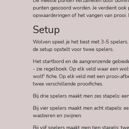
De meeste punten verzamelen door domina
punten gescoord worden. Je verdient ook p
opwaarderingen of het vangen van prooi. 
Setup
Wolven speel je het best met 3-5 spelers.
de setup opstelt voor twee spelers.
Het startbord en de aangrenzende gebiede
- zie regelboek. Op elk veld waar een wol
wolf' fiche. Op elk veld met een prooi-afb
twee verschillende prooifiches.
Bij drie spelers maakt men zes stapels: een
Bij vier spelers maakt men acht stapels: ee
wasberen en zwijnen.
Bij vijf spelers maakt men tien stapels: tw