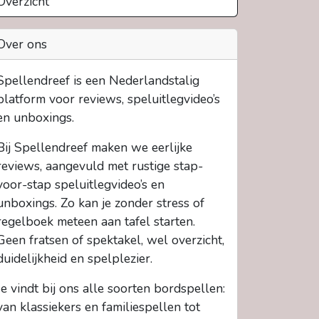
Overzicht
Over ons
Spellendreef is een Nederlandstalig
platform voor reviews, speluitlegvideo’s
en unboxings.
Bij Spellendreef maken we eerlijke
reviews, aangevuld met rustige stap-
voor-stap speluitlegvideo’s en
unboxings. Zo kan je zonder stress of
regelboek meteen aan tafel starten.
Geen fratsen of spektakel, wel overzicht,
duidelijkheid en spelplezier.
Je vindt bij ons alle soorten bordspellen:
van klassiekers en familiespellen tot