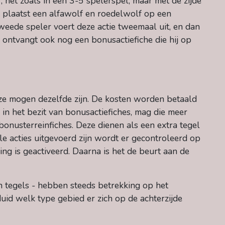
 net zoals in een 3-5 spelerspel, maar met de zijde
 plaatst een alfawolf en roedelwolf op een
ede speler voert deze actie tweemaal uit, en dan
 ontvangt ook nog een bonusactiefiche die hij op
Deze mogen dezelfde zijn. De kosten worden betaald
n in het bezit van bonusactiefiches, mag die meer
 bonusterreinfiches. Deze dienen als een extra tegel
le acties uitgevoerd zijn wordt er gecontroleerd op
ing is geactiveerd. Daarna is het de beurt aan de
en tegels - hebben steeds betrekking op het
uid welk type gebied er zich op de achterzijde