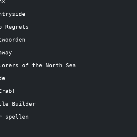
nx
ntryside
p Regrets
twoorden
away
lorers of the North Sea
de
Crab!
tle Builder
r spellen