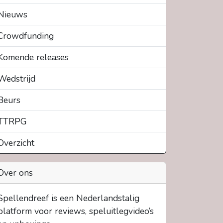
Nieuws
Crowdfunding
Komende releases
Wedstrijd
Beurs
TTRPG
Overzicht
Over ons
Spellendreef is een Nederlandstalig
platform voor reviews, speluitlegvideo’s