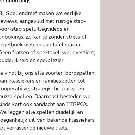
en unboxings.
Bij Spellendreef maken we eerlijke
reviews, aangevuld met rustige stap-
voor-stap speluitlegvideo’s en
unboxings. Zo kan je zonder stress of
regelboek meteen aan tafel starten.
Geen fratsen of spektakel, wel overzicht,
duidelijkheid en spelplezier.
Je vindt bij ons alle soorten bordspellen:
van klassiekers en familiespellen tot
coöperatieve, strategische, party- en
puzzelspellen. Daarnaast besteden we
sinds kort ook aandacht aan TTRPG’s.
We leggen alle spellen duidelijk en
toegankelijk uit, van bekende klassiekers
tot verrassende nieuwe titels.