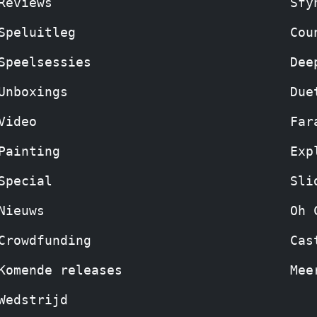
Reviews
Sfy
Speluitleg
Cou
Speelsessies
Dee
Unboxings
Due
Video
Far
Painting
Exp
Special
Sli
Nieuws
Oh 
Crowdfunding
Cas
Komende releases
Mee
Wedstrijd