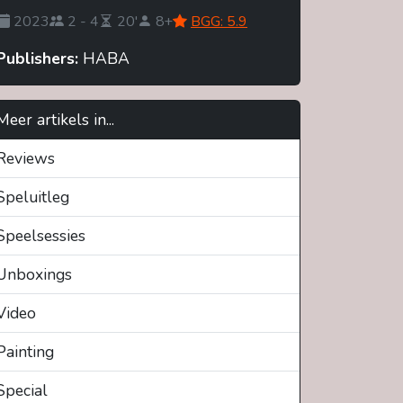
2023
2 - 4
20'
8+
BGG: 5.9
Publishers:
HABA
Meer artikels in...
Reviews
Speluitleg
Speelsessies
Unboxings
Video
Painting
Special