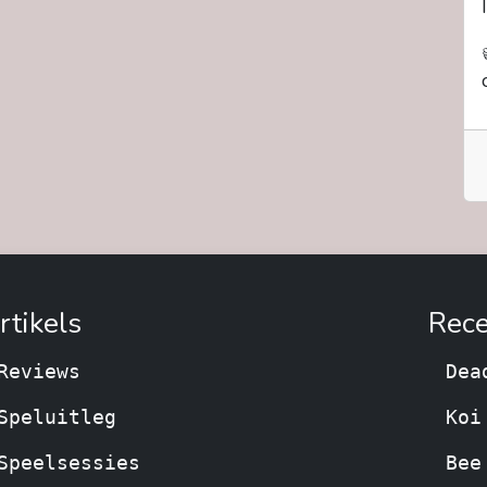
rtikels
Rece
Reviews
Dea
Speluitleg
Koi
Speelsessies
Bee