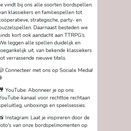
Je vindt bij ons alle soorten bordspellen:
van klassiekers en familiespellen tot
coöperatieve, strategische, party- en
puzzelspellen. Daarnaast besteden we
sinds kort ook aandacht aan TTRPG’s.
We leggen alle spellen duidelijk en
toegankelijk uit, van bekende klassiekers
tot verrassende nieuwe titels.
🎲 Connecteer met ons op Sociale Media!
🌐
🎥 YouTube: Abonneer je op ons
YouTube-kanaal voor rechttoe rechtaan
speluitleg, unboxings en speelsessies.
📸 Instagram: Laat je inspireren door de
foto's van onze bordspelmomenten op