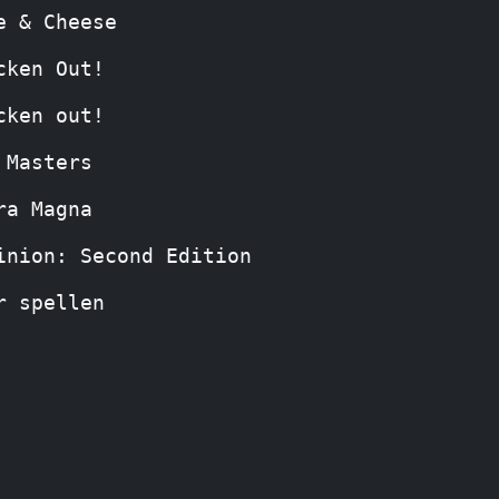
e & Cheese
cken Out!
cken out!
 Masters
ra Magna
inion: Second Edition
r spellen