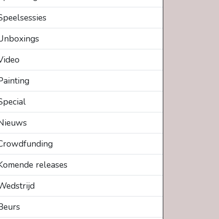
Speelsessies
Unboxings
Video
Painting
Special
Nieuws
Crowdfunding
Komende releases
Wedstrijd
Beurs