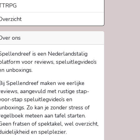
TTRPG
Overzicht
Over ons
Spellendreef is een Nederlandstalig
platform voor reviews, speluitlegvideo’s
en unboxings.
Bij Spellendreef maken we eerlijke
reviews, aangevuld met rustige stap-
voor-stap speluitlegvideo’s en
unboxings. Zo kan je zonder stress of
regelboek meteen aan tafel starten.
Geen fratsen of spektakel, wel overzicht,
duidelijkheid en spelplezier.