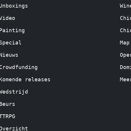
Unboxings
Win
Video
Chi
Painting
Chi
Special
Map
Nieuws
Ope
Crowdfunding
Dom
Komende releases
Mee
Wedstrijd
Beurs
TTRPG
Overzicht