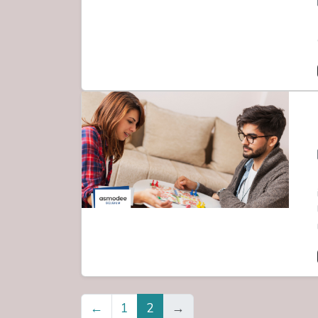
←
1
2
→